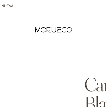
 NUEVA
Can
Bla