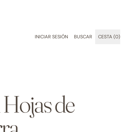
BUSCAR
INICIAR SESIÓN
BUSCAR
CESTA (
0
)
ARTÍCULOS
EN
NUESTRA
PÁGINA
WEB
 Hojas de
ra