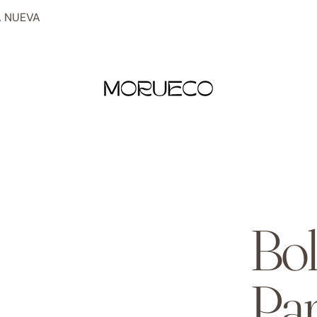
 NUEVA
Bol
Par