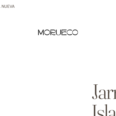
 NUEVA
Jar
Isl