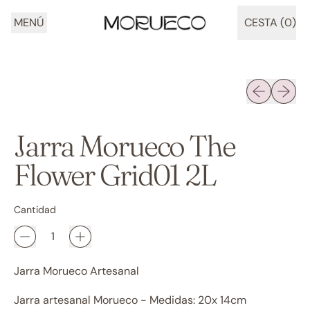
MENÚ
CESTA (
0
)
ARTÍCULOS
Diapositiva 
Siguien
Jarra Morueco The
Flower Grid01 2L
Cantidad
Jarra Morueco Artesanal
Jarra artesanal Morueco - Medidas: 20x 14cm