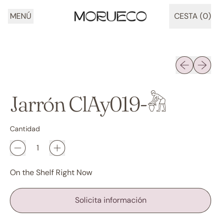
MENÚ
CESTA (
0
)
ARTÍCULOS
Diapositiva 
Siguien
Jarrón ClAy019-𓀩
Cantidad
On the Shelf Right Now
Solicita información