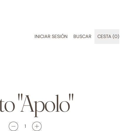
BUSCAR
INICIAR SESIÓN
BUSCAR
CESTA (
0
)
ARTÍCULOS
EN
NUESTRA
PÁGINA
WEB
to "Apolo"