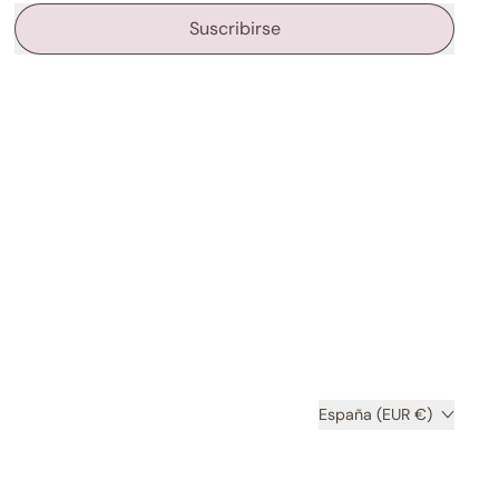
Suscribirse
País/región
España (EUR €)