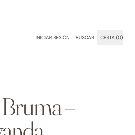
BUSCAR
INICIAR SESIÓN
BUSCAR
CESTA (
0
)
ARTÍCULOS
EN
NUESTRA
PÁGINA
WEB
 Bruma –
vanda