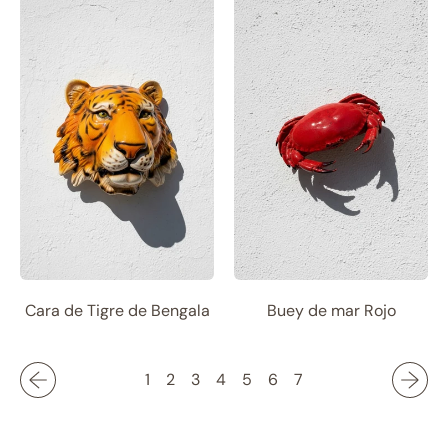
Cara de Tigre de Bengala
Buey de mar Rojo
1
2
3
4
5
6
7