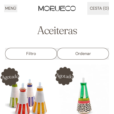
MENÚ
CESTA (
0
)
ARTÍCULOS
Aceiteras
Filtro
Ordenar
Agotado
Agotado